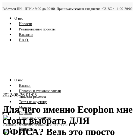
Работаем ПН - ПТН с 9:00 до 20:00. Принимаем звонки ежедневно: СБ-ВС с 11:00-20:00
О нас
Новости
Реализованные проекты
Вакансии
F.A.Q.
О нас
Каталог
Потолки и стеновые панели
2022-08-26 01:05
Типовые решения
Тесты на акустику
Для чего именно Ecophon мне
Монтаж
Окраска
стоит выбрать ДЛЯ
Напольные покрытия
Новости
ОФИЦИАЛЬНЫЙ ДИСТРИБЬЮТОР ECOPHON
ОФИСА? Ведь это просто
Контакты