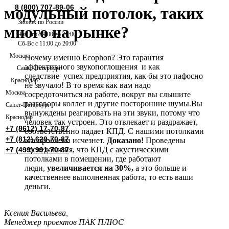
8 (800) 707-89-06
модульный потолок, таких
Звонок по России
много на рынке?
Пн-Птн с 9:00 до 20:00
Сб-Вс с 11:00 до 20:00
Москва
Почему именно Ecophon? Это гарантия
эффективного звукопоглощения и как
Санкт-Петербург
следствие успех предприятия, как бы это пафосно
Краснодар
не звучало! В то время как вам надо
Москва
сосредоточиться на работе, вокруг вы слышите
разговоры коллег и другие посторонние шумы.Вы
Санкт-Петербург
вынуждены реагировать на эти звуки, потому что
Краснодар
человек так устроен. Это отвлекает и раздражает,
+7 (8612) 17-70-87
соответственно падает КПД. С нашими потолками
+7 (812) 629-70-87
эта проблема исчезнет.
Доказано!
Проведены
исследования, что КПД с акустическими
+7 (499) 991-70-87
потолками в помещении, где работают
люди,
увеличивается на 30%,
а это больше и
качественнее выполненная работа, то есть ваши
деньги.
Ксения Васильева,
Менеджер проектов ПАК ПЛЮС