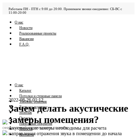
Работаем ПН - ПТН с 9:00 до 20:00. Принимаем звонки ежедневно: СБ-ВС с
11:00-20:00
О нас
Новости
Реализованные проекты
Вакансии
F.A.Q.
О нас
Каталог
Потолки и стеновые панели
2022-08-26 01:12
Типовые решения
Зачем делать акустические
Тесты на акустику
Монтаж
замеры помещения?
Окраска
Напольные покрытия
Акустические замеры необходимы для расчета
ОФИЦИАЛЬНЫЙ ДИСТРИБЬЮТОР ECOPHON
Новости
направления отражения звука в помещении до начала
Контакты