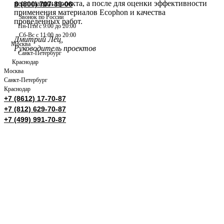
реализации проекта, а после для оценки эффективности
8 (800) 707-89-06
применения материалов Ecophon и качества
Звонок по России
проведенных работ.
Пн-Птн с 9:00 до 20:00
Сб-Вс с 11:00 до 20:00
Дмитрий Лец,
Москва
Руководитель проектов
Санкт-Петербург
Краснодар
Москва
Санкт-Петербург
Краснодар
+7 (8612) 17-70-87
+7 (812) 629-70-87
+7 (499) 991-70-87